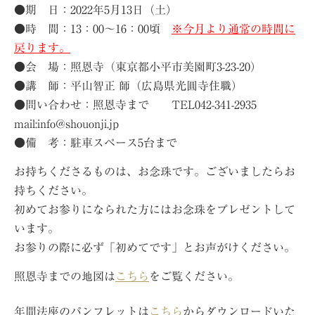
●期 日：2022年5月13日（土）
●時 間：13：00～16：00頃
※今月より通常の時間に
戻ります。
●会 場：照恩寺（東京都小平市美園町3-23-20）
●講 師：平山智正 師（広島県光圓寺住職）
●問い合わせ：照恩寺まで TEL042-341-2935
mail:info@shouonji.jp
●備 考：駐車スペース5台まで
お持ちくださるものは、お念珠です。ございましたらお
持ちください。
初めてお参りになられた方にはお念珠をプレゼントして
います。
お参りの際に必ず「初めてです」とお声がけください。
照恩寺までの地図は
こちら
をご覧ください。
年間法座のパンフレットは
こちら
からダウンロードいた