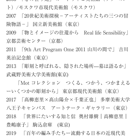
ト）/モスクワ市現代美術館（モスクワ）
2007 「20世紀美術探検−アーティストたちの三つの冒
険物語−」 国立新美術館（東京）
2009 「物とイメージの往還から Real life Sensibility」
京都芸術センター（京都）
2011 「9th Art Program Ome 2011 山川の間で」 吉川
英治記念館（東京）
2013 「彫刻と呼ばれる、隠された場所—墓は語るか」
武蔵野美術大学美術館(東京)
「Mot コレクション つくる、つかう、つかまえる
ーいくつかの彫刻から」 東京都現代美術館（東京）
2017 「髙柳恵里×髙山陽介×千葉正也」 多摩美術大学
八王子キャンパス アートテーク・ギャラリー（東京）
2018 「世界にたいする知と信 奥村雄樹｜高柳恵里｜
豊嶋康子」 駒込倉庫 (東京)
2019 「百年の編み手たちー流動する日本の近現代美