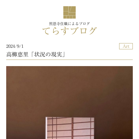
照恩寺住職によるブログ
てらすブログ
2024/9/1
Art
高柳恵里「状況の現実」