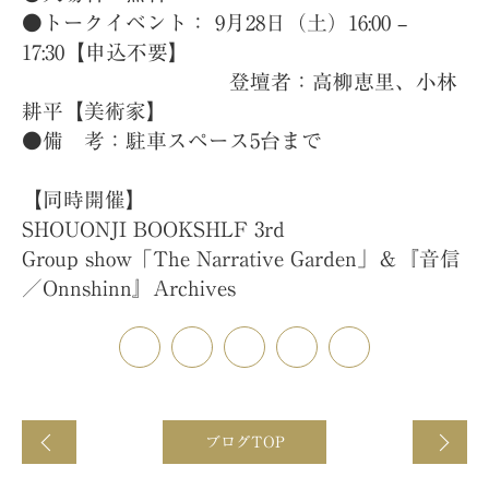
●トークイベント： 9月28日（土）16:00 –
17:30【申込不要】
登壇者：高柳恵里、小林
耕平【美術家】
●備 考：駐車スペース5台まで
【同時開催】
SHOUONJI BOOKSHLF 3rd
Group show「The Narrative Garden」＆『音信
／Onnshinn』Archives
pinterest
Facebook
Twitter
LINEで送る
メール
前の記事
ブログTOP
次