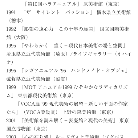
「第10回ハラアニュアル」 原美術館（東京）
1991 「ザ サイレント パッション」 栃木県立美術館
（栃木）
1992 「彫刻の遠心力−この十年の展開」 国立国際美術
館（大阪）
1995 「やわらかく 重く−現代日本美術の場と空間」
埼玉県立近代美術館（埼玉）/ライフギャラリー（オハイ
オ）
1996 「シガアニュアル ’96 ハンドメイド・オブジェ」
滋賀県立近代美術館（滋賀）
1999 「MOT アニュアル1999 ひそやかなラディカリズ
ム」 東京都現代美術館（東京）
「VOCA展 ’99 現代美術の展望−新しい平面の作家
たち」（VOCA奨励賞） 上野の森美術館（東京）
2001 「美術館を読み解く−表慶館と現代の美術」 東京
国立博物館（東京）
2003 「心の在り処」 ルードヴィヒ美術館（ブダペス