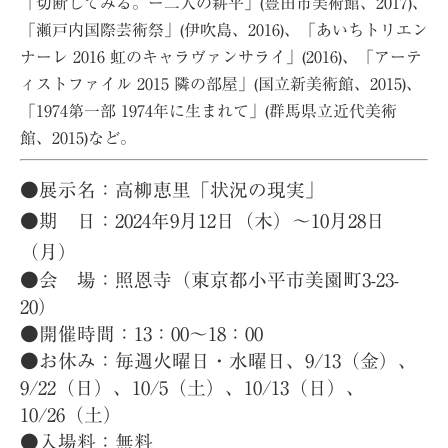
「切断してみる。ー二人の耕平」(豊田市美術館、2017)、
「瀬戸内国際芸術祭」(伊吹島、2016)、「あいちトリエン
ナーレ 2016 虹のキャラヴァンサライ」(2016)、「アーテ
ィストファイル 2015 隣の部屋」(国立新美術館、2015)、
「1974第一部 1974年に生まれて」(群馬県立近代美術
館、2015)など。
●展示名：高柳恵里「状況の現実」
●期 日：2024年9
月12
日（木）～10月28日
（月）
●会 場：照恩寺（東京都小平市美園町3-23-
20）
●開催時間：13：00～18：00
●お休み：毎週火曜日・水曜日、9/13（金）、
9/22（日）、10/5（土）、10/13（日）、
10/26（土）
●入場料：無料