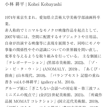
小林 耕平 | Kohei Kobayashi
1974年東京生まれ。愛知県立芸術大学美術学部油画科卒
業。
非人称的でミニマルなモノクロ映像作品を起点として、
2007年頃には、空間に配置するオブジェクトや日用品、
自身が出演する映像等に表現を展開させ、同時にモノや
事象の関係性やその認識についての世界観を問い直し、
変革を与えるような取り組みを行っている。 主な個展に
「テレポーテーション」(黒部市美術館、2022)、「ゾ・
ン・ビ・タ・ウ・ン」(ANOMALY、2019) 、「あくび・
指南」(山本現代、2018)、「パランプセスト 記憶の重ね
書き vol.4.小林耕平」(galleryαM、2014)。
グループ展に「ぎこちない会話への対応策−第三波フェ
ミニズムの視点で」(金沢21世紀美術館、2021)、「所蔵作
品展 MOMAT コレクション」(国立近代美術館、2019)、