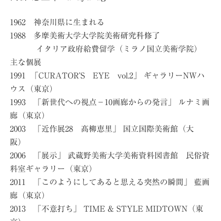
1962 神奈川県に生まれる
1988 多摩美術大学大学院美術研究科修了
イタリア政府給費留学（ミラノ国立美術学院）
主な個展
1991 「CURATOR’S EYE vol.2」 ギャラリーNWハ
ウス（東京）
1993 「新世代への視点−10画廊からの発言」 ルナミ画
廊（東京）
2003 「近作展28 髙柳恵里」 国立国際美術館（大
阪）
2006 「展示」 武蔵野美術大学美術資料図書館 民俗資
料室ギャラリー（東京）
2011 「このようにしてあると思える突然の瞬間」 藍画
廊（東京）
2013 「不意打ち」 TIME & STYLE MIDTOWN（東