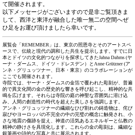
て開催されます。
以下メッセージがございますので是非ご覧頂きま
して、西洋と東洋が融合した唯一無二の空間へぜ
ひ足をお運び頂けましたら幸いです。
展覧会「REMEMBER」は、東京の照恩寺とそのアートスペ
ースで、伝統と現代の調和した共生を提示します。すでに日
本とドイツの文化的つながりを探求してきたJahna Dahms (ヤ
ーナ・ダームス、ドイツ・ドレスデン）とAnne Grützner (ア
ンネ・グリュッツナー、日本・東京）のコラボレーションが
ここでも開催されます。
寺院では、ヤーナ・ダームスの金箔で覆われた彫刻が、普遍
的で異文化間の金の歴史的な響きを呼び起こし、精神的な共
鳴を広げます。それらは寺院の庭の神聖な雰囲気に溶け込
み、人間の創造性の時代を超えた美しさを強調します。
アンネ・グリュッツナーの繊細なひび割れの鋳造物は、侘び
寂びやヨーロッパの不完全の中の完璧の概念に触発され、小
さな地震の傷跡を捉え、神道の活気あるエネルギーと仏教の
精神の静けさを具現化します。これらの金の彫刻は、繊細な
銀筆画や詩的な写真と共に展示されます。